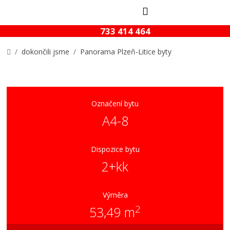
733 414 464
dokončili jsme
Panorama Plzeň-Litice byty
Označení bytu
A4-8
Dispozice bytu
2+kk
Výměra
2
53,49 m