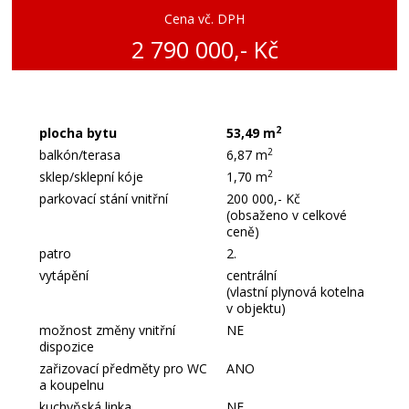
Cena vč. DPH
2 790 000,- Kč
2
plocha bytu
53,49 m
2
balkón/terasa
6,87 m
2
sklep/sklepní kóje
1,70 m
parkovací stání vnitřní
200 000,- Kč
(obsaženo v celkové
ceně)
patro
2.
vytápění
centrální
(vlastní plynová kotelna
v objektu)
možnost změny vnitřní
NE
dispozice
zařizovací předměty pro WC
ANO
a koupelnu
kuchyňská linka
NE